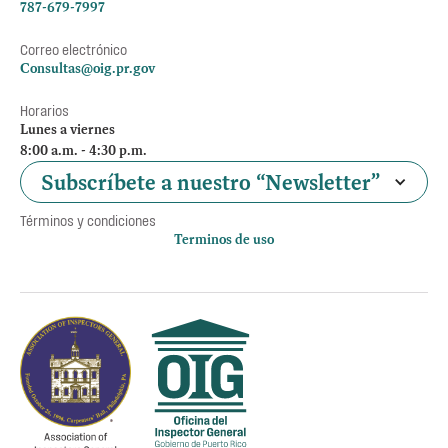
787-679-7997
Correo electrónico
Consultas@oig.pr.gov
Horarios
Lunes a viernes
8:00 a.m. - 4:30 p.m.
Subscríbete a nuestro “Newsletter”
Términos y condiciones
Terminos de uso
Política de privacidad
Otros accesos
Empleos
Preguntas Frecuentes
Acceso a la información Pública
Manténte informado