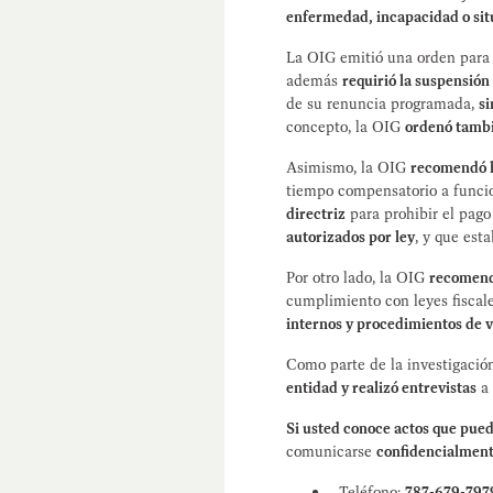
enfermedad, incapacidad o si
La OIG emitió una orden para 
además
requirió la suspensió
de su renuncia programada,
si
concepto, la OIG
ordenó tambi
Asimismo, la OIG
recomendó la
tiempo compensatorio a funcio
directriz
para prohibir el pago
autorizados por ley
, y que est
Por otro lado, la OIG
recomend
cumplimiento con leyes fiscale
internos y procedimientos de v
Como parte de la investigació
entidad y realizó entrevistas
a 
Si usted conoce actos que pued
comunicarse
confidencialmen
Teléfono:
787-679-797