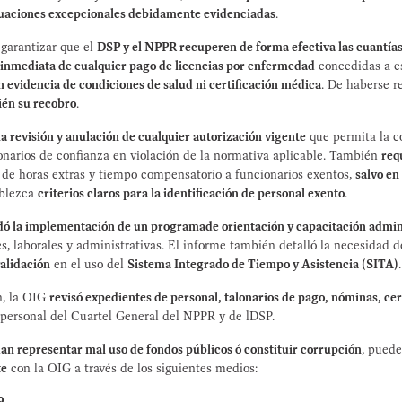
tuaciones excepcionales debidamente evidenciadas
.
garantizar que el
DSP y el NPPR recuperen de forma efectiva las cuantía
n inmediata de cualquier pago de licencias por enfermedad
concedidas a e
n evidencia de condiciones de salud ni certificación médica
. De haberse r
én su recobro
.
 revisión y anulación de cualquier autorización vigente
que permita la c
narios de confianza en violación de la normativa aplicable. También
req
 de horas extras y tiempo compensatorio a funcionarios exentos,
salvo en
ablezca
criterios claros para la identificación de personal exento
.
ó la implementación de un programade orientación y capacitación admin
s, laborales y administrativas. El informe también detalló la necesidad 
alidación
en el uso del
Sistema Integrado de Tiempo y Asistencia (SITA)
.
n, la OIG
revisó expedientes de personal, talonarios de pago, nóminas, cer
personal del Cuartel General del NPPR y de lDSP.
an representar mal uso de fondos públicos ó constituir corrupción
, puede
te
con la OIG a través de los siguientes medios:
9