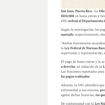
San Juan, Puerto Rico
–La
Ofic
$110,000
en horas extras y ti
OIG
ordenó al Departamento d
Según la investigación, los pa
asociado
, respectivamente, du
“Ambos funcionarios ocupab
la
Ley Federal de Normas Razo
supervisión y representación,
El pago de horas extras y la 
a derecho
, en violación de la
L
Las funciones reportadas para 
los pagos realizados
.
Además, la OIG identificó qu
enfermedad y sus excesos,
pre
agotar dichas licencias,
sin qu
De conformidad con la
Ley Nú