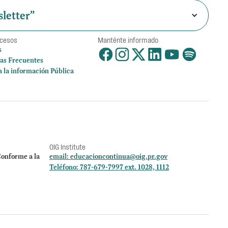
letter”
ccesos
Manténte informado
s
as Frecuentes
a la información Pública
OIG Institute
onforme a la
email:
educacioncontinua@oig.pr.gov
Teléfono: 787-679-7997 ext. 1028, 1112