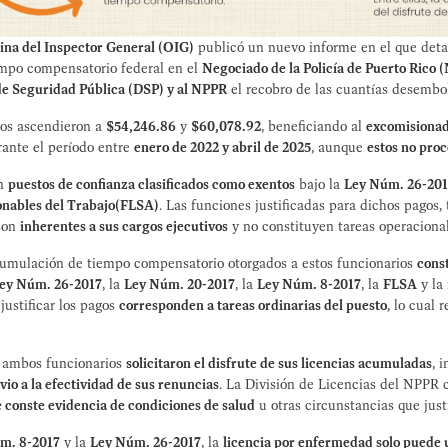
ina del Inspector General (OIG)
publicó un nuevo informe en el que deta
empo compensatorio federal en el
Negociado de la Policía de Puerto Rico 
e Seguridad Pública (DSP) y al NPPR
el recobro de las cuantías desembo
gos ascendieron a
$54,246.86
y
$60,078.92
, beneficiando al
excomisiona
rante el período entre
enero de 2022 y abril de 2025
, aunque
estos no pro
an
puestos de confianza clasificados como exentos
bajo la
Ley Núm. 26-20
nables del Trabajo(FLSA)
. Las funciones justificadas para dichos pagos,
 son
inherentes a sus cargos ejecutivos
y no constituyen tareas operacional
acumulación de tiempo compensatorio otorgados a estos funcionarios
cons
ey Núm. 26-2017
, la
Ley Núm. 20-2017
, la
Ley Núm. 8-2017
, la
FLSA
y la 
justificar los pagos
corresponden a tareas ordinarias del puesto
, lo cual 
e ambos funcionarios
solicitaron el disfrute de sus licencias acumuladas
, 
vio a la efectividad de sus renuncias
. La División de Licencias del NPPR c
e conste evidencia de condiciones de salud
u otras circunstancias que justi
m. 8-2017
y la
Ley Núm. 26-2017
, la
licencia por enfermedad solo puede u