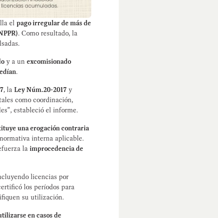
lla el
pago irregular de más de
(NPPR)
. Como resultado, la
lsadas.
do
y a un
excomisionado
cedían
.
17
, la
Ley Núm.20-2017
y
 tales como coordinación,
es”, estableció el informe.
tituye una erogación contraria
normativa interna aplicable.
refuerza la
improcedencia de
incluyendo licencias por
ertificó los períodos para
fiquen su utilización.
tilizarse en casos de