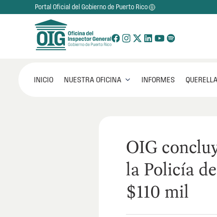
Portal Oficial del Gobierno de Puerto Rico
NUESTRA OFICINA
INICIO
INFORMES
QUERELLA

OIG concluy
la Policía d
$110 mil