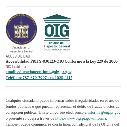
Otros accesos
Empleos
Preguntas Frecuentes
Acceso a la información Pública
Manténte informado
ACCESIBILIDAD
Accesibilidad PRITS-030123-OIG Conforme a la Ley 229 de 2003
OIG Institute
email:
educacioncontinua@oig.pr.gov
Teléfono: 787-679-7997 ext. 1028, 1112
Cualquier ciudadano puede informar sobre irregularidades en el uso de
fondos públicos o que puedan representar el delito de fraude o actos de
corrupción pública. Envíe un correo electrónico a
informa@oig.pr.gov
o presente su queja a través de
https://www.oig.pr.gov/informa
.
También puede comunicarse con la línea confidencial de la Oficina del