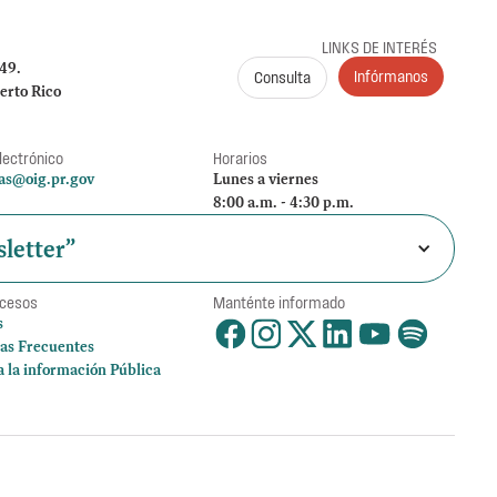
LINKS DE INTERÉS
249.
Infórmanos
Consulta
erto Rico
lectrónico
Horarios
as@oig.pr.gov
Lunes a viernes
8:00 a.m. - 4:30 p.m.
letter”
ccesos
Manténte informado
s
as Frecuentes
a la información Pública