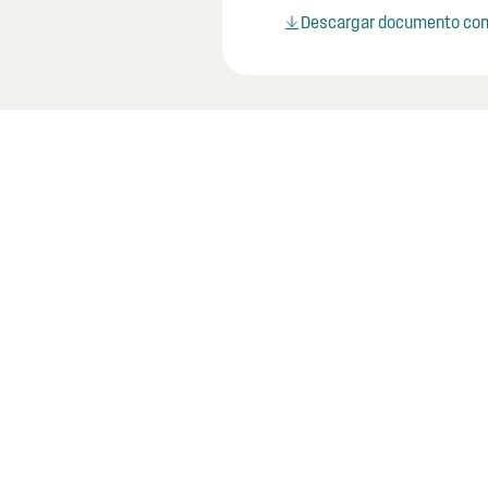
Descargar documento co
Últimos documentos
Descubra los últimos documentos relevantes para fo
y prevenir la corrupción pública.