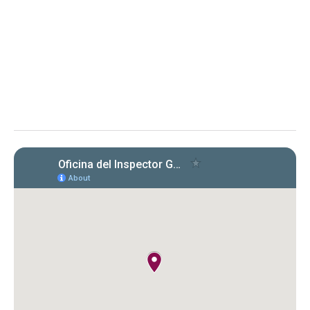
Memorando Núm. OIG-ME-2026-02
Aclaración sobre el alcance del Memorando Núm. OIG-ME-
2026-02, emitido el 8 de abril de 2026, conocido como
“Cumplimiento con las Cartas Circulares emitidas por la OIG”
El memorando aclara obligaciones y
requisitos para entidades bajo la Ley 15-2017
respecto a la certificación de cumplimiento
con cartas circulares de la OIG.