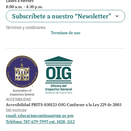
Lunes a viernes
8:00 a.m. - 4:30 p.m.
Subscríbete a nuestro “Newsletter”
Términos y condiciones
Terminos de uso
Política de privacidad
Otros accesos
Empleos
Preguntas Frecuentes
Acceso a la información Pública
Manténte informado
ACCESIBILIDAD
Accesibilidad PRITS-030123-OIG Conforme a la Ley 229 de 2003
OIG Institute
email:
educacioncontinua@oig.pr.gov
Teléfono: 787-679-7997 ext. 1028, 1112