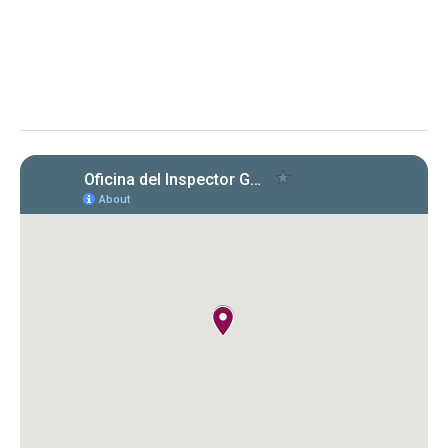
2026-02, emitido el 8 de abril de 2026, conocido como
“Cumplimiento con las Cartas Circulares emitidas por la OIG”
El memorando aclara obligaciones y
requisitos para entidades bajo la Ley 15-2017
respecto a la certificación de cumplimiento
con cartas circulares de la OIG.