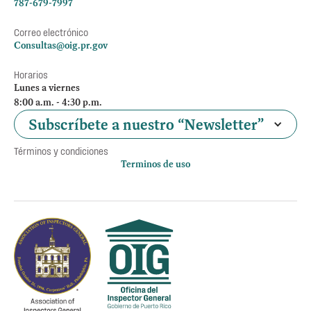
787-679-7997
Correo electrónico
Consultas@oig.pr.gov
Horarios
Lunes a viernes
8:00 a.m. - 4:30 p.m.
Subscríbete a nuestro “Newsletter”
Términos y condiciones
Terminos de uso
Política de privacidad
Otros accesos
Empleos
Preguntas Frecuentes
Acceso a la información Pública
Manténte informado