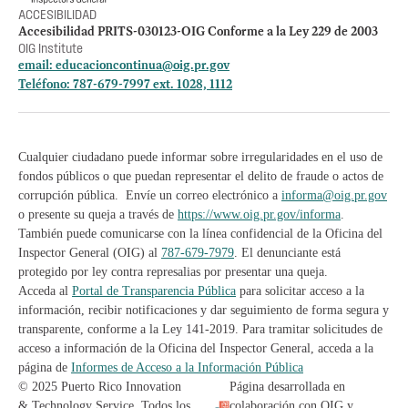
ACCESIBILIDAD
Accesibilidad PRITS-030123-OIG Conforme a la Ley 229 de 2003
OIG Institute
email:
educacioncontinua@oig.pr.gov
Teléfono: 787-679-7997 ext. 1028, 1112
Cualquier ciudadano puede informar sobre irregularidades en el uso de
fondos públicos o que puedan representar el delito de fraude o actos de
corrupción pública. Envíe un correo electrónico a
informa@oig.pr.gov
o presente su queja a través de
https://www.oig.pr.gov/informa
.
También puede comunicarse con la línea confidencial de la Oficina del
Inspector General (OIG) al
787-679-7979
. El denunciante está
protegido por ley contra represalias por presentar una queja.
Acceda al
Portal de Transparencia Pública
para solicitar acceso a la
información, recibir notificaciones y dar seguimiento de forma segura y
transparente, conforme a la Ley 141-2019. Para tramitar solicitudes de
acceso a información de la Oficina del Inspector General, acceda a la
página de
Informes de Acceso a la Información Pública
© 2025 Puerto Rico Innovation
Página desarrollada en
& Technology Service. Todos los
colaboración con OIG y