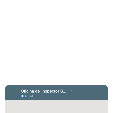
MEMORANDOS
10 de julio de 2026
Memorando OIG-ME-2026-03 -
Aclaración sobre alcance del
Memorando Núm. OIG-ME-2026-02
Aclaración sobre el alcance del Memorando Núm. OIG-ME-
2026-02, emitido el 8 de abril de 2026, conocido como
“Cumplimiento con las Cartas Circulares emitidas por la OIG”
El memorando aclara obligaciones y
requisitos para entidades bajo la Ley 15-2017
respecto a la certificación de cumplimiento
con cartas circulares de la OIG.