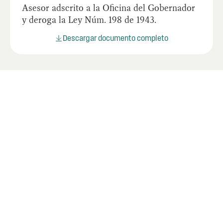
Asesor adscrito a la Oficina del Gobernador
y deroga la Ley Núm. 198 de 1943.
Descargar documento completo
Últimos documentos
Descubra los últimos documentos relevantes para
fortalecer la transparencia y prevenir la corrupción
pública.