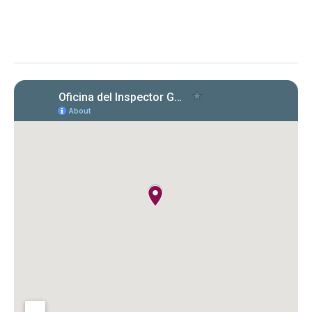
Evaluación de la OIG al ICF sobre el
cumplimiento en la radicación y pago
de Formularios 941, 499 R‑1B, 480.6 SP
y declaraciones de desempleo en
2022‑2024. Se identificaron
incumplimientos, deudas y costos
cuestionados por $149,612.89.