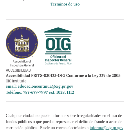
Terminos de uso
Política de privacidad
Otros accesos
Empleos
Preguntas Frecuentes
Acceso a la información Pública
Manténte informado
ACCESIBILIDAD
Accesibilidad PRITS-030123-OIG Conforme a la Ley 229 de 2003
OIG Institute
email:
educacioncontinua@oig.pr.gov
Teléfono: 787-679-7997 ext. 1028, 1112
Cualquier ciudadano puede informar sobre irregularidades en el uso de
fondos públicos o que puedan representar el delito de fraude o actos de
corrupción pública. Envíe un correo electrónico a
informa@oig.pr.gov