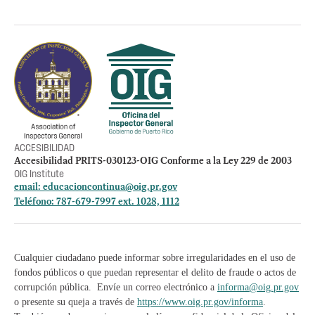
Política de privacidad
Otros accesos
Empleos
Preguntas Frecuentes
Acceso a la información Pública
Manténte informado
ACCESIBILIDAD
Accesibilidad PRITS-030123-OIG Conforme a la Ley 229 de 2003
OIG Institute
email:
educacioncontinua@oig.pr.gov
Teléfono: 787-679-7997 ext. 1028, 1112
Cualquier ciudadano puede informar sobre irregularidades en el uso de
fondos públicos o que puedan representar el delito de fraude o actos de
corrupción pública. Envíe un correo electrónico a
informa@oig.pr.gov
o presente su queja a través de
https://www.oig.pr.gov/informa
.