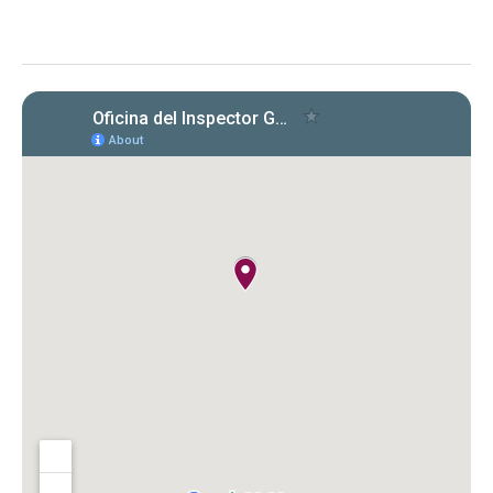
requisitos para entidades bajo la Ley 15-2017
respecto a la certificación de cumplimiento
con cartas circulares de la OIG.