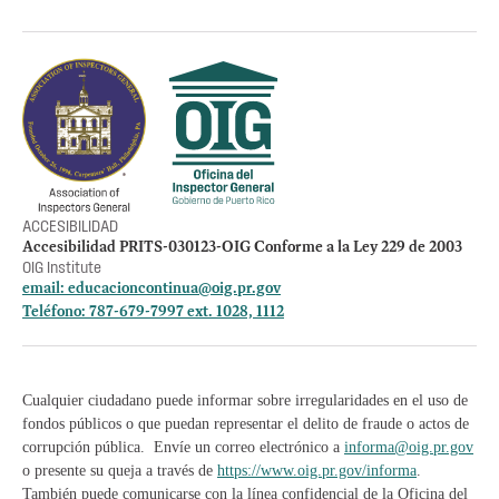
Otros accesos
Empleos
Preguntas Frecuentes
Acceso a la información Pública
Manténte informado
ACCESIBILIDAD
Accesibilidad PRITS-030123-OIG Conforme a la Ley 229 de 2003
OIG Institute
email:
educacioncontinua@oig.pr.gov
Teléfono: 787-679-7997 ext. 1028, 1112
Cualquier ciudadano puede informar sobre irregularidades en el uso de
fondos públicos o que puedan representar el delito de fraude o actos de
corrupción pública. Envíe un correo electrónico a
informa@oig.pr.gov
o presente su queja a través de
https://www.oig.pr.gov/informa
.
También puede comunicarse con la línea confidencial de la Oficina del